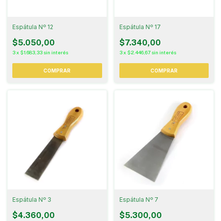
Espátula Nº 12
Espátula Nº 17
$5.050,00
$7.340,00
3
x
$1.683,33
sin interés
3
x
$2.446,67
sin interés
Espátula Nº 3
Espátula Nº 7
$4.360,00
$5.300,00