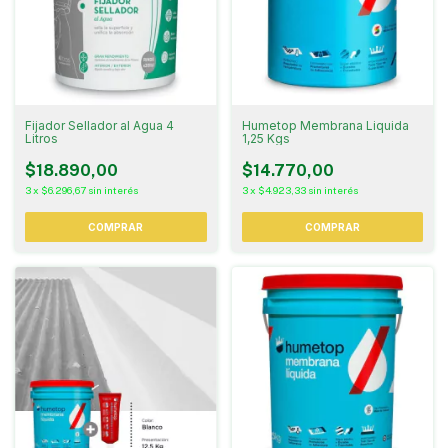
Fijador Sellador al Agua 4
Humetop Membrana Liquida
Litros
1,25 Kgs
$18.890,00
$14.770,00
3
x
$6.296,67
sin interés
3
x
$4.923,33
sin interés
COMPRAR
COMPRAR