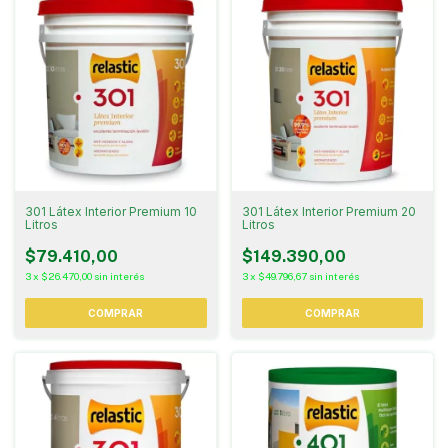
301 Látex Interior Premium 10
301 Látex Interior Premium 20
Litros
Litros
$79.410,00
$149.390,00
3
x
$26.470,00
sin interés
3
x
$49.796,67
sin interés
COMPRAR
COMPRAR