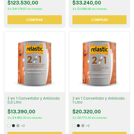
$123.530,00
$33.240,00
3
x
$41.176,67
sin interés
3
x
$11.080,00
sin interés
COMPRAR
COMPRAR
2 en 1 Convertidor y Antióxido
2 en 1 Convertidor y Antióxido
0,5 Litro
1 Litro
$13.390,00
$20.320,00
3
x
$4.463,33
sin interés
3
x
$6.773,33
sin interés
+2
+2