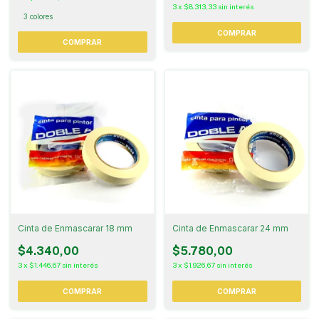
3
x
$8.313,33
sin interés
3 colores
COMPRAR
Cinta de Enmascarar 18 mm
Cinta de Enmascarar 24 mm
$4.340,00
$5.780,00
3
x
$1.446,67
sin interés
3
x
$1.926,67
sin interés