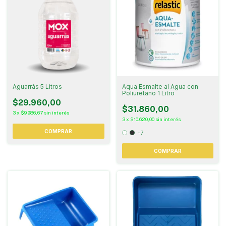
Aguarrás 5 Litros
Aqua Esmalte al Agua con
Poliuretano 1 Litro
$29.960,00
$31.860,00
3
x
$9.986,67
sin interés
3
x
$10.620,00
sin interés
+7
COMPRAR