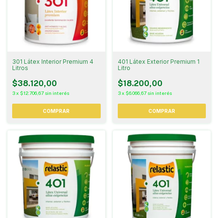
301 Látex Interior Premium 4
401 Látex Exterior Premium 1
Litros
Litro
$38.120,00
$18.200,00
3
x
$12.706,67
sin interés
3
x
$6.066,67
sin interés
COMPRAR
COMPRAR