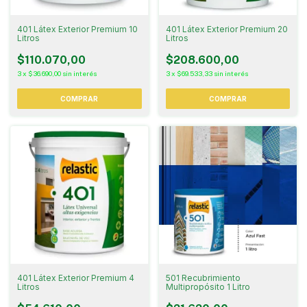
401 Látex Exterior Premium 10
401 Látex Exterior Premium 20
Litros
Litros
$110.070,00
$208.600,00
3
x
$36.690,00
sin interés
3
x
$69.533,33
sin interés
COMPRAR
COMPRAR
401 Látex Exterior Premium 4
501 Recubrimiento
Litros
Multipropósito 1 Litro