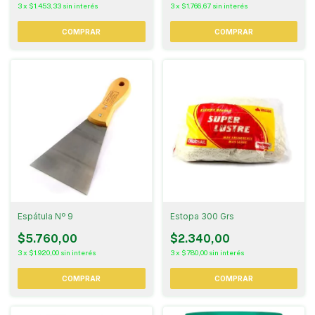
3
x
$1.453,33
sin interés
3
x
$1.766,67
sin interés
Espátula Nº 9
Estopa 300 Grs
$5.760,00
$2.340,00
3
x
$1.920,00
sin interés
3
x
$780,00
sin interés