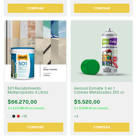
COMPRAR
COMPRAR
501 Recubrimiento
Aerosol Esmalte 3 en 1
Multipropósito 4 Litros
Colores Metalizados 250 cc
$66.270,00
$5.520,00
3
x
$22.090,00
sin interés
3
x
$1.840,00
sin interés
+18
+4
COMPRAR
COMPRAR