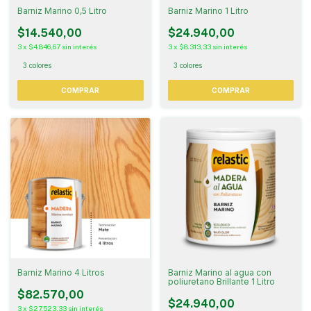
Barniz Marino 0,5 Litro
Barniz Marino 1 Litro
$14.540,00
$24.940,00
3
x
$4.846,67
sin interés
3
x
$8.313,33
sin interés
3 colores
3 colores
COMPRAR
COMPRAR
Barniz Marino 4 Litros
Barniz Marino al agua con
poliuretano Brillante 1 Litro
$82.570,00
$24.940,00
3
x
$27.523,33
sin interés