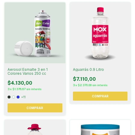
Aerosol Esmalte 3 en 1
Aguarrás 0.9 Litro
Colores Varios 250 cc
$7.110,00
$4.130,00
3
x
$2.370,00
sin interés
3
x
$1.376,67
sin interés
+11
COMPRAR