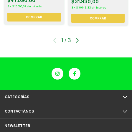
$47.090,00
$31.930,00
3
x
$15.696,67
sin interés
3
x
$10.643,33
sin interés
COMPRAR
COMPRAR
1
/
3
CATEGORÍAS
CONTACTÁNOS
NEWSLETTER