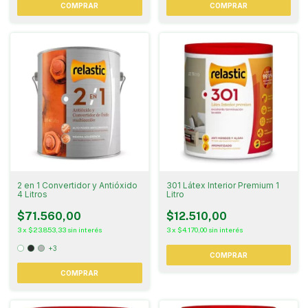
COMPRAR
COMPRAR
2 en 1 Convertidor y Antióxido
301 Látex Interior Premium 1
4 Litros
Litro
$71.560,00
$12.510,00
3
x
$23.853,33
sin interés
3
x
$4.170,00
sin interés
+3
COMPRAR
COMPRAR