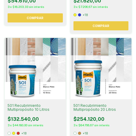
$54.610,00
$21.620,00
3
x
$18.203,33
sin interés
3
x
$7.206,67
sin interés
+18
COMPRAR
COMPRAR
501 Recubrimiento
501 Recubrimiento
Multipropósito 10 Litros
Multipropósito 20 Litros
$132.540,00
$254.120,00
3
x
$44.180,00
sin interés
3
x
$84.706,67
sin interés
+18
+18