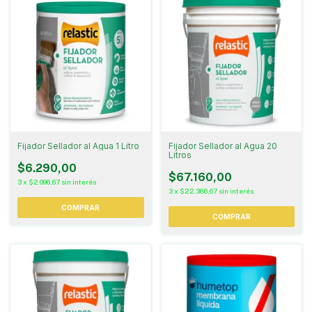
Fijador Sellador al Agua 1 Litro
Fijador Sellador al Agua 20
Litros
$6.290,00
$67.160,00
3
x
$2.096,67
sin interés
3
x
$22.386,67
sin interés
COMPRAR
COMPRAR