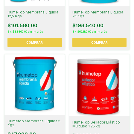
HumeTop Membrana Liquida
HumeTop Membrana Liquida
12,5 Kgs
25 Kgs
$101.580,00
$198.540,00
3
x
$33.860,00
sin interés
3
x
$66.180,00
sin interés
COMPRAR
COMPRAR
Humetop Membrana Liquida 5
HumeTop Sellador Elástico
Kgs
Multiuso 1.25 kg