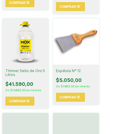
Thinner Sello de Oro 5
Espátula Nº 12
Litros
$5.050,00
$41.590,00
3
x
$1.683,33
sin interés
3
x
$13.863,33
sin interés