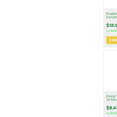
Rodill
Dorado
$18.
3
x
$6.32
Pincel 
20 Mo
$8.4
3
x
$2.81