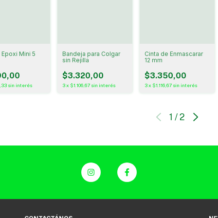
 Epoxi Mini 5
Bandeja para Colgar
Cinta de Enmascarar
sin Rejilla
12 mm
90,00
$3.320,00
$3.350,00
,33
sin interés
3
x
$1.106,67
sin interés
3
x
$1.116,67
sin interés
1
/
2