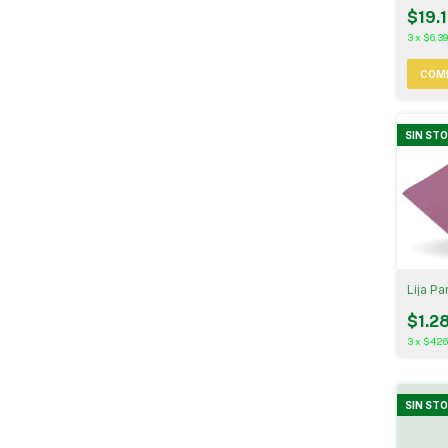
$19.
3
x
$6.39
COM
SIN ST
Lija P
$1.2
3
x
$426
SIN ST