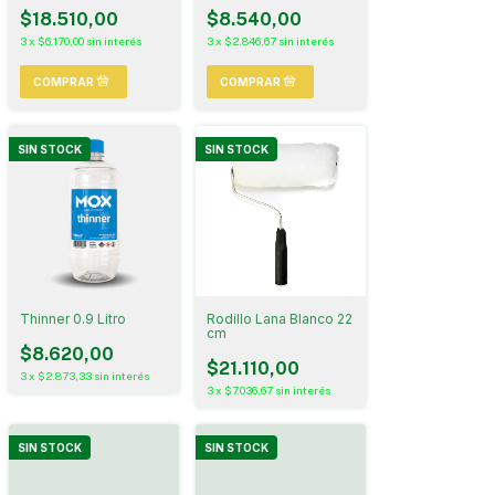
$18.510,00
$8.540,00
3
x
$6.170,00
sin interés
3
x
$2.846,67
sin interés
SIN STOCK
SIN STOCK
Thinner 0.9 Litro
Rodillo Lana Blanco 22
cm
$8.620,00
$21.110,00
3
x
$2.873,33
sin interés
3
x
$7.036,67
sin interés
SIN STOCK
SIN STOCK