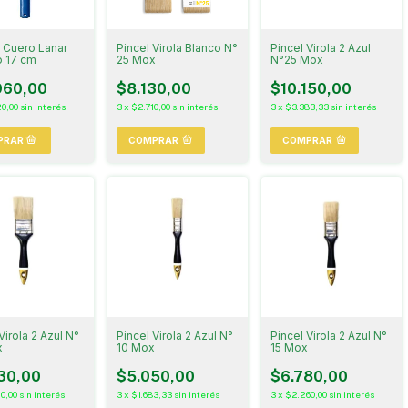
o Cuero Lanar
Pincel Virola Blanco N°
Pincel Virola 2 Azul
 17 cm
25 Mox
N°25 Mox
960,00
$8.130,00
$10.150,00
0,00
sin interés
3
x
$2.710,00
sin interés
3
x
$3.383,33
sin interés
COMPRAR
COMPRAR
Virola 2 Azul N°
Pincel Virola 2 Azul N°
Pincel Virola 2 Azul N°
x
10 Mox
15 Mox
30,00
$5.050,00
$6.780,00
0,00
sin interés
3
x
$1.683,33
sin interés
3
x
$2.260,00
sin interés