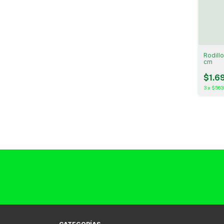
Rodillo
cm
$1.6
3
x
$563