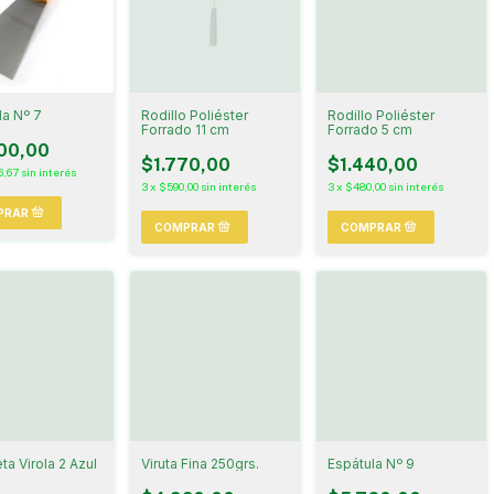
la Nº 7
Rodillo Poliéster
Rodillo Poliéster
Forrado 11 cm
Forrado 5 cm
00,00
$1.770,00
$1.440,00
6,67
sin interés
3
x
$590,00
sin interés
3
x
$480,00
sin interés
ta Virola 2 Azul
Viruta Fina 250grs.
Espátula Nº 9