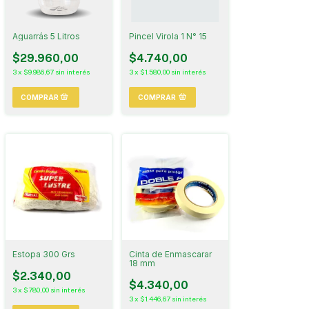
Aguarrás 5 Litros
Pincel Virola 1 N° 15
$29.960,00
$4.740,00
3
x
$9.986,67
sin interés
3
x
$1.580,00
sin interés
COMPRAR
Estopa 300 Grs
Cinta de Enmascarar
18 mm
$2.340,00
$4.340,00
3
x
$780,00
sin interés
3
x
$1.446,67
sin interés