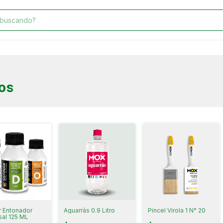
os
ar Entonador
Aguarrás 0.9 Litro
Pincel Virola 1 N° 20
sal 125 ML