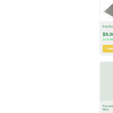
Espátu
$5.3
3
x
$1.76
Pincele
Mox