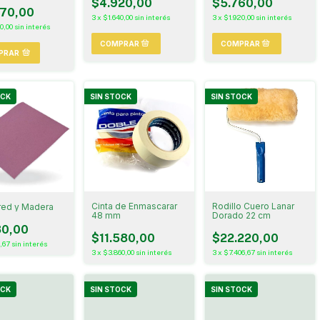
$4.920,00
$5.760,00
170,00
3
x
$1.640,00
sin interés
3
x
$1.920,00
sin interés
0,00
sin interés
PRAR
OCK
SIN STOCK
SIN STOCK
Cinta de Enmascarar
Rodillo Cuero Lanar
ared y Madera
48 mm
Dorado 22 cm
80,00
$11.580,00
$22.220,00
,67
sin interés
3
x
$3.860,00
sin interés
3
x
$7.406,67
sin interés
OCK
SIN STOCK
SIN STOCK