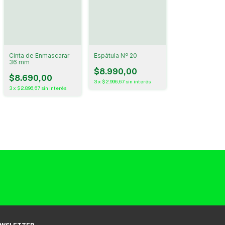
Cinta de Enmascarar
Espátula Nº 20
36 mm
$8.990,00
$8.690,00
3
x
$2.996,67
sin interés
3
x
$2.896,67
sin interés