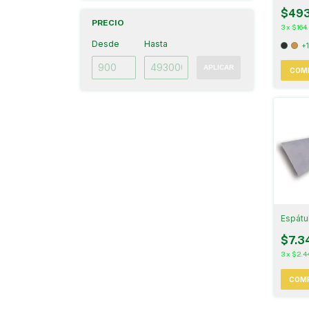
$493
PRECIO
3
x
$164
Desde
Hasta
+
APLICAR
COM
Espátu
$7.3
3
x
$2.4