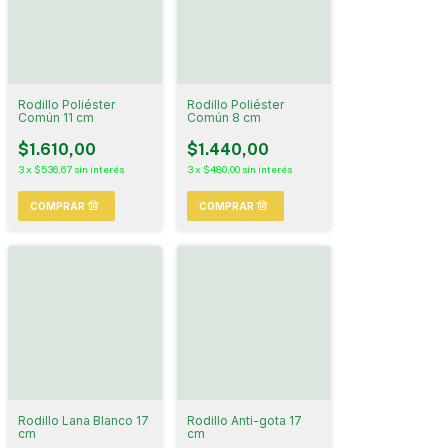
Rodillo Poliéster
Rodillo Poliéster
Común 11 cm
Común 8 cm
$1.610,00
$1.440,00
3
x
$536,67
sin interés
3
x
$480,00
sin interés
Rodillo Lana Blanco 17
Rodillo Anti-gota 17
cm
cm