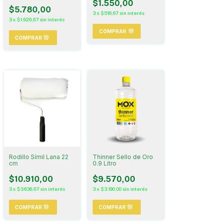
$1.550,00
$5.780,00
3
x
$516,67
sin interés
3
x
$1.926,67
sin interés
COMPRAR
Rodillo Símil Lana 22
Thinner Sello de Oro
cm
0.9 Litro
$10.910,00
$9.570,00
3
x
$3.636,67
sin interés
3
x
$3.190,00
sin interés