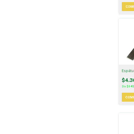
COM
Espátu
$4.3
3
x
$1.4