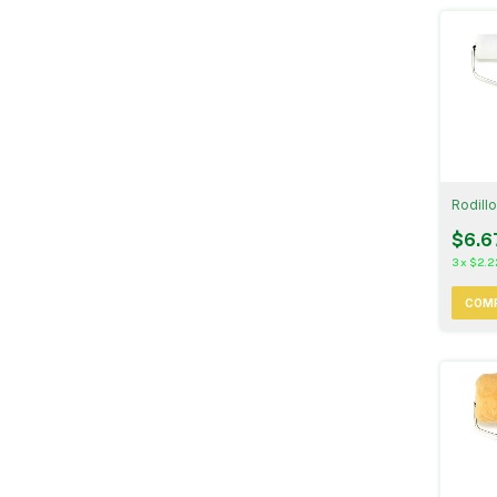
Rodill
$6.6
3
x
$2.2