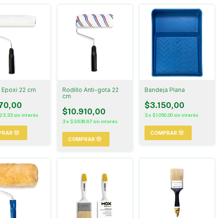
o Epoxi 22 cm
Rodillo Anti-gota 22
Bandeja Plana
cm
70,00
$3.150,00
$10.910,00
23,33
sin interés
3
x
$1.050,00
sin interés
3
x
$3.636,67
sin interés