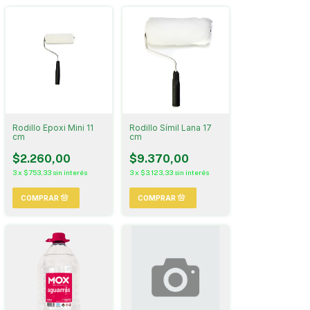
Rodillo Epoxi Mini 11
Rodillo Símil Lana 17
cm
cm
$2.260,00
$9.370,00
3
x
$753,33
sin interés
3
x
$3.123,33
sin interés