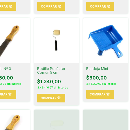
PRAR
COMPRAR
COMPRAR
la Nº 3
Rodillo Poliéster
Bandeja Mini
Común 5 cm
60,00
$900,00
$1.340,00
53,33
sin interés
3
x
$300,00
sin interés
3
x
$446,67
sin interés