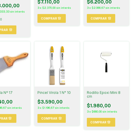
$7.110,00
$6.200,00
.000,00
3
x
$2.370,00
sin interés
3
x
$2.066,67
sin interés
.333,33
sin interés
COMPRAR
10
PRAR
la Nº 17
Pincel Virola 1 N° 10
Rodillo Epoxi Mini 8
cm
40,00
$3.590,00
$1.980,00
46,67
sin interés
3
x
$1.196,67
sin interés
3
x
$660,00
sin interés
COMPRAR