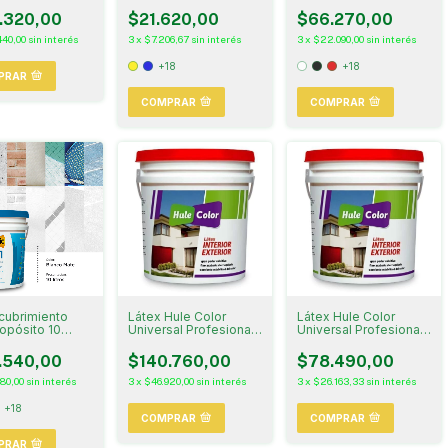
eta de Regalo!
.320,00
$21.620,00
$66.270,00
440,00
sin interés
3
x
$7.206,67
sin interés
3
x
$22.090,00
sin interés
+18
+18
PRAR
COMPRAR
COMPRAR
cubrimiento
Látex Hule Color
Látex Hule Color
ropósito 10
Universal Profesional
Universal Profesional
20 Litros
10 Litros
.540,00
$140.760,00
$78.490,00
80,00
sin interés
3
x
$46.920,00
sin interés
3
x
$26.163,33
sin interés
+18
COMPRAR
COMPRAR
PRAR