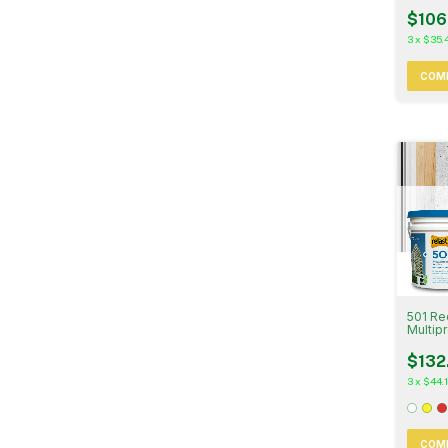
Pincel
$106
3
x
$35.
COM
501 Re
Multip
Litros
$132
3
x
$44.1
COM