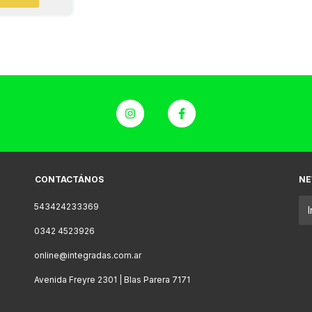
CONTACTÁNOS
NE
543424233369
0342 4523926
online@integradas.com.ar
Avenida Freyre 2301 | Blas Parera 7171