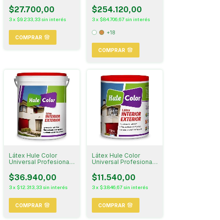
Litros
$27.700,00
$254.120,00
3
x
$9.233,33
sin interés
3
x
$84.706,67
sin interés
+18
COMPRAR
COMPRAR
Látex Hule Color
Látex Hule Color
Universal Profesional
Universal Profesional 1
4 Litros
Litro
$36.940,00
$11.540,00
3
x
$12.313,33
sin interés
3
x
$3.846,67
sin interés
COMPRAR
COMPRAR