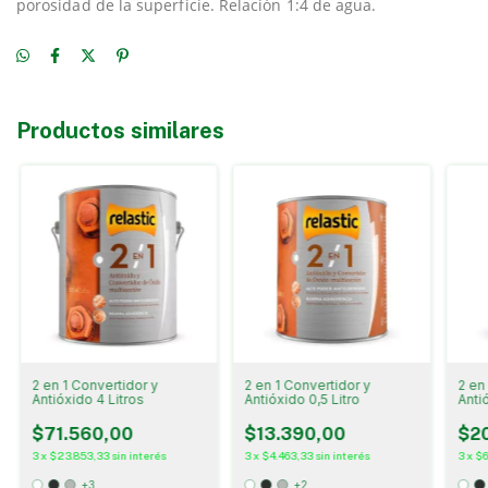
porosidad de la superficie. Relación 1:4 de agua.
Productos similares
2 en 1 Convertidor y
2 en 1 Convertidor y
2 en
Antióxido 4 Litros
Antióxido 0,5 Litro
Antió
$71.560,00
$13.390,00
$2
3
x
$23.853,33
sin interés
3
x
$4.463,33
sin interés
3
x
$6
+3
+2