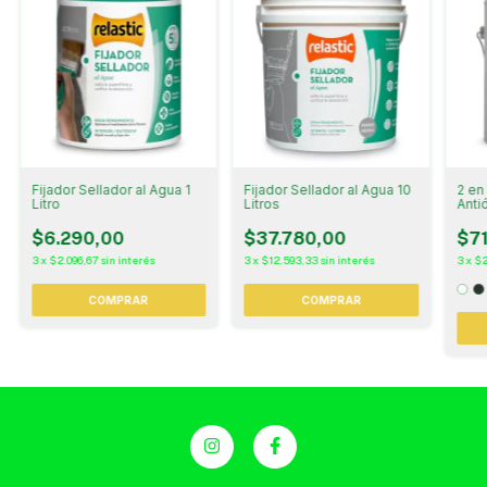
Fijador Sellador al Agua 1
Fijador Sellador al Agua 10
2 en
Litro
Litros
Anti
$6.290,00
$37.780,00
$71
3
x
$2.096,67
sin interés
3
x
$12.593,33
sin interés
3
x
$2
COMPRAR
COMPRAR