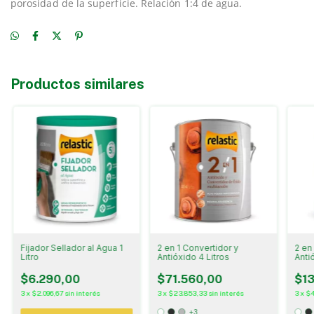
porosidad de la superficie. Relación 1:4 de agua.
Productos similares
Fijador Sellador al Agua 1
2 en 1 Convertidor y
2 en
Litro
Antióxido 4 Litros
Antió
$6.290,00
$71.560,00
$13
3
x
$2.096,67
sin interés
3
x
$23.853,33
sin interés
3
x
$4
+3