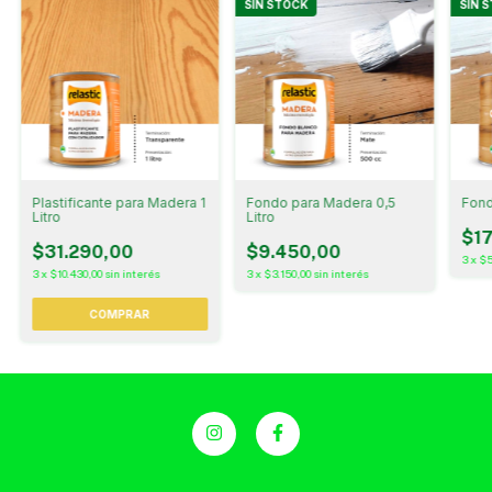
SIN STOCK
SIN 
Plastificante para Madera 1
Fondo para Madera 0,5
Fond
Litro
Litro
$17
$31.290,00
$9.450,00
3
x
$5
3
x
$10.430,00
sin interés
3
x
$3.150,00
sin interés
COMPRAR